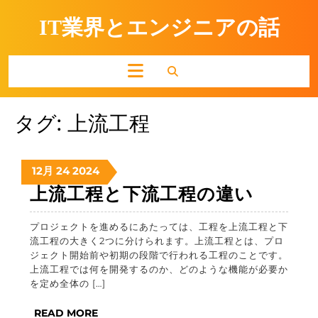
Skip
to
IT業界とエンジニアの話
content
Open
Button
タグ:
上流工程
2024
2024
2024
12月
24
2024
年
年
年
上
上流工程と下流工程の違い
12
12
12
流
月
月
月
プロジェクトを進めるにあたっては、工程を上流工程と下
工
24
24
24
流工程の大きく2つに分けられます。上流工程とは、プロ
日
日
日
程
ジェクト開始前や初期の段階で行われる工程のことです。
上流工程では何を開発するのか、どのような機能が必要か
と
を定め全体の […]
下
READ
READ MORE