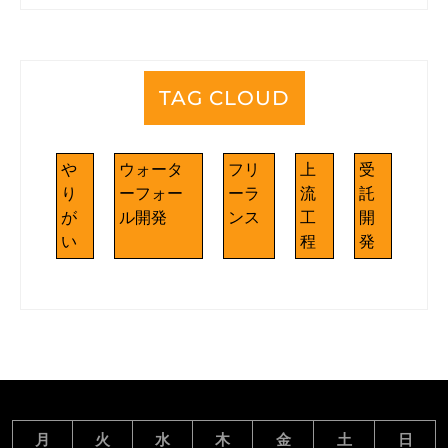
TAG CLOUD
や
ウォータ
フリ
上
受
り
ーフォー
ーラ
流
託
が
ル開発
ンス
工
開
い
程
発
月
火
水
木
金
土
日