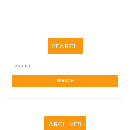
流
MORE
工
程
の
違
い
SEARCH
Search
for:
ARCHIVES