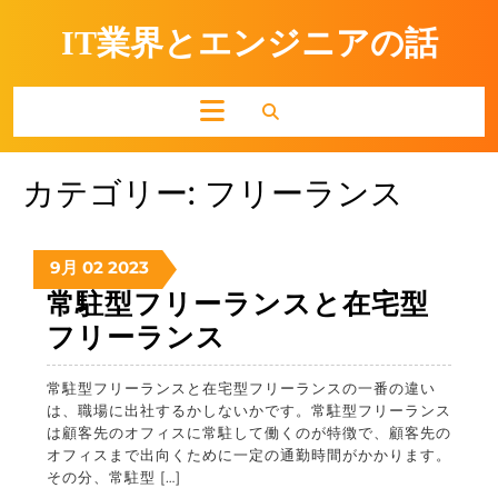
Skip
to
IT業界とエンジニアの話
content
Open
Button
カテゴリー:
フリーランス
2023
2023
2023
9月
02
2023
年
年
年
常駐型フリーランスと在宅型
9
9
9
常
フリーランス
月
月
月
駐
2
2
2
日
日
日
常駐型フリーランスと在宅型フリーランスの一番の違い
型
は、職場に出社するかしないかです。常駐型フリーランス
フ
は顧客先のオフィスに常駐して働くのが特徴で、顧客先の
オフィスまで出向くために一定の通勤時間がかかります。
リ
その分、常駐型 […]