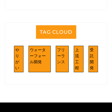
TAG CLOUD
や
ウォータ
フリ
上
受
り
ーフォー
ーラ
流
託
が
ル開発
ンス
工
開
い
程
発