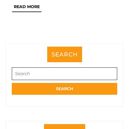
ー
READ
READ MORE
ラ
MORE
ン
ス
と
在
宅
SEARCH
型
フ
Search
for:
リ
ー
ラ
ン
ス